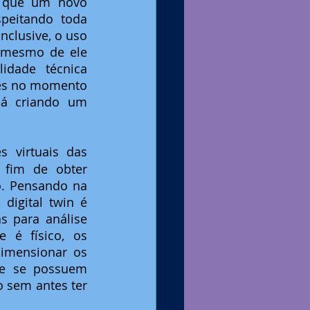
m que um novo 
eitando toda 
nclusive, o uso 
 mesmo de ele 
idade técnica 
es no momento 
já criando um 
 virtuais das 
fim de obter 
. Pensando na 
igital twin é 
 para análise 
é físico, os 
imensionar os 
e se possuem 
 sem antes ter 