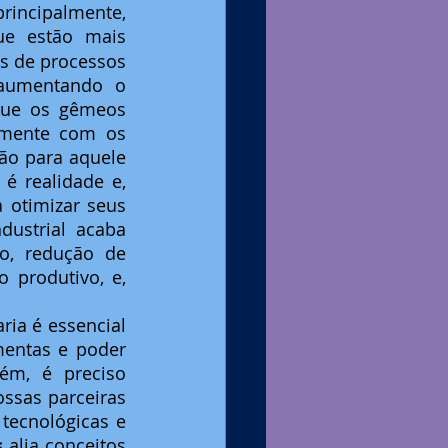
Para isso, diversos conceitos e tecnologias são utilizados, mas, principalmente, 
e estão mais 
s de processos 
 aumentando o 
que os gêmeos 
amente com os 
ão para aquele 
é realidade e, 
 otimizar seus 
dustrial acaba 
, redução de 
produtivo, e, 
ia é essencial 
entas e poder 
ém, é preciso 
ssas parceiras 
ecnológicas e 
s
 alia conceitos 