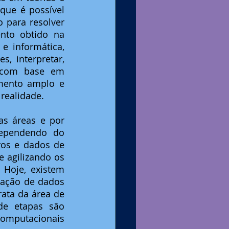
ue é possível 
para resolver 
to obtido na 
e informática, 
 interpretar, 
 com base em 
mento amplo e 
realidade.
s áreas e por 
dependendo do 
os e dados de 
 agilizando os 
Hoje, existem 
ação de dados 
ata da área de 
e etapas são 
computacionais 