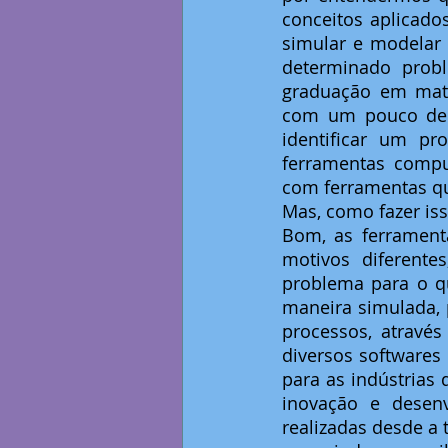
conceitos aplicado
simular e modelar 
determinado probl
graduação em matér
com um pouco de e
identificar um pr
ferramentas compu
com ferramentas qu
Mas, como fazer is
Bom, as ferrament
motivos diferente
problema para o qu
maneira simulada, p
processos, atravé
diversos softwares
para as indústrias 
inovação e desen
realizadas desde a 