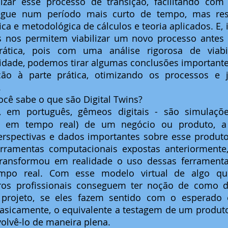
izar esse processo de transição, facilitando co
egue num período mais curto de tempo, mas resp
ica e metodológica de cálculos e teoria aplicados. E, i
s nos permitem viabilizar um novo processo antes
ática, pois com uma análise rigorosa de viabil
idade, podemos tirar algumas conclusões important
ição à parte prática, otimizando os processos e 
.
você sabe o que são Digital Twins?
, em português, gêmeos digitais - são simulações
(e em tempo real) de um negócio ou produto, a 
rspectivas e dados importantes sobre esse produto
rramentas computacionais expostas anteriormente, d
ransformou em realidade o uso dessas ferramentas
mpo real. Com esse modelo virtual de algo que 
ros profissionais conseguem ter noção de como d
projeto, se eles fazem sentido com o esperado 
 basicamente, o equivalente a testagem de um produto
lvê-lo de maneira plena. 