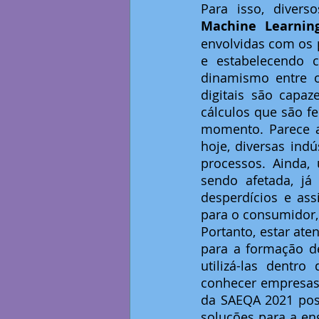
Machine Learning 
envolvidas com os p
e estabelecendo c
dinamismo entre o
digitais são capa
cálculos que são f
momento. Parece al
hoje, diversas indú
processos. Ainda, 
sendo afetada, j
desperdícios e ass
para o consumidor,
Portanto, estar ate
para a formação d
utilizá-las dentr
conhecer empresas 
da SAEQA 2021 poss
soluções para a en