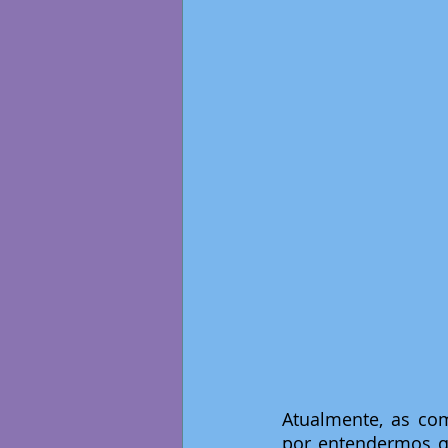
Atualmente, as co
por entendermos q