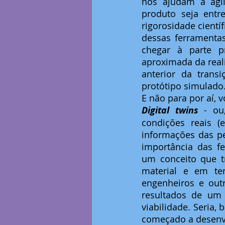
nos ajudam a agil
produto seja entr
rigorosidade científ
dessas ferramenta
chegar à parte pr
aproximada da real
anterior da trans
protótipo simulado
E não para por aí, 
Digital twins
 - ou
condições reais 
informações das pe
importância das fe
um conceito que t
material e em te
engenheiros e out
resultados de um 
viabilidade. Seria,
começado a desenvo