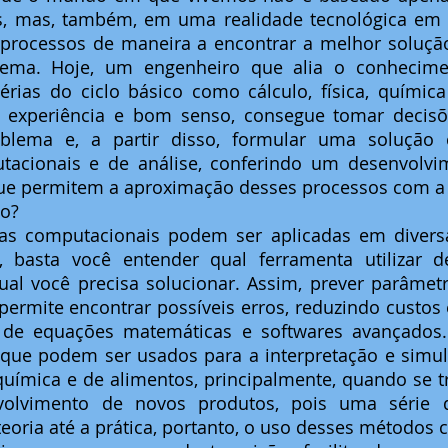
s, mas, também, em uma realidade tecnológica em q
processos de maneira a encontrar a melhor solução 
ema. Hoje, um engenheiro que alia o conhecimen
ias do ciclo básico como cálculo, física, química 
xperiência e bom senso, consegue tomar decisões,
oblema e, a partir disso, formular uma solução
tacionais e de análise, conferindo um desenvolvi
e permitem a aproximação desses processos com a 
so?
as computacionais podem ser aplicadas em diversa
s, basta você entender qual ferramenta utilizar 
al você precisa solucionar. Assim, prever parâmetr
ermite encontrar possíveis erros, reduzindo custos e
s de equações matemáticas e softwares avançados. 
 que podem ser usados para a interpretação e simul
química e de alimentos, principalmente, quando se tr
volvimento de novos produtos, pois uma série d
teoria até a prática, portanto, o uso desses métodos 