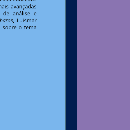
ais avançadas 
s de análise e 
haron,
 Luismar 
Porto, esteve na programação da SAEQA nas Mesas Redondas falando sobre o tema 