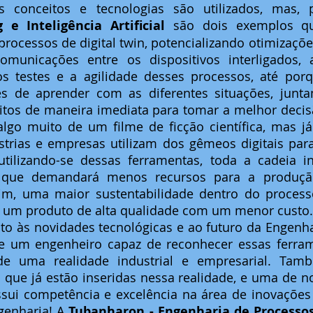
e Inteligência Artificial 
são dois exemplos qu
rocessos de digital twin, potencializando otimizaçõe
omunicações entre os dispositivos interligados,
s testes e a agilidade desses processos, até por
zes de aprender com as diferentes situações, junt
eitos de maneira imediata para tomar a melhor decis
go muito de um filme de ficção científica, mas já 
strias e empresas utilizam dos gêmeos digitais para
utilizando-se dessas ferramentas, toda a cadeia in
á que demandará menos recursos para a produção
im, uma maior sustentabilidade dentro do processo 
 um produto de alta qualidade com um menor custo.
nto às novidades tecnológicas e ao futuro da Engenhar
e um engenheiro capaz de reconhecer essas ferram
o de uma realidade industrial e empresarial. Tamb
que já estão inseridas nessa realidade, e uma de no
ui competência e excelência na área de inovações t
genharia! A 
Tubanharon - Engenharia de Processo