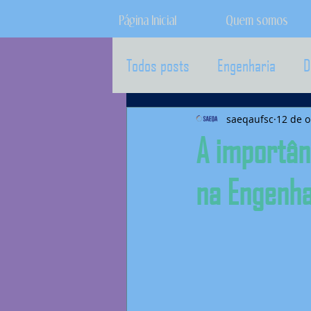
Página Inicial
Quem somos
Todos posts
Engenharia
D
saeqaufsc
12 de o
A importân
na Engenha