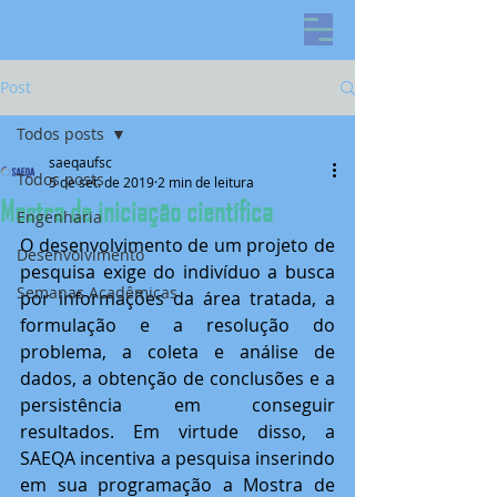
Post
Todos posts
saeqaufsc
Todos posts
5 de set. de 2019
2 min de leitura
Mostra de iniciação científica
Engenharia
O desenvolvimento de um projeto de 
Desenvolvimento
pesquisa exige do indivíduo a busca 
Semanas Acadêmicas
por informações da área tratada, a 
formulação e a resolução do 
problema, a coleta e análise de 
dados, a obtenção de conclusões e a 
persistência em conseguir 
resultados. Em virtude disso, a 
SAEQA incentiva a pesquisa inserindo 
em sua programação a Mostra de 