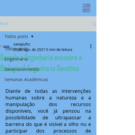
Post
Todos posts
saeqaufsc
Todos posts
29 de ago. de 2021
5 min de leitura
Quando a Engenharia encontra a
Engenharia
Biologia: A Engenharia Genética
Desenvolvimento
Semanas Acadêmicas
Diante de todas as intervenções 
humanas sobre a natureza e a 
manipulação dos recursos 
disponíveis, você já pensou na 
possibilidade de ultrapassar a 
barreira do que é visível a olho nu e 
participar dos processos de 