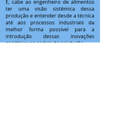
E, cabe ao engenheiro de alimentos 
ter uma visão sistêmica dessa 
produção e entender desde a técnica 
até aos processos industriais da 
melhor forma possível para a 
introdução dessas inovações 
genéticas na cadeia de produção. 
Portanto, entender que a Engenharia 
está percorrendo todos os espaços e 
está determinada a mudar a 
realidade que vivemos é essencial 
para sabermos nossa posição como 
engenheiros: buscamos, acima de 
tudo, uma melhor qualidade de vida 
para todos, de forma a otimizar 
processos e entender as demandas 
da sociedade. A Engenharia Genética 
tem muito ainda para evoluir e 
podemos ajudar nessa evolução. 
Cabe a nós a vontade e a 
determinação de reinventarmos 