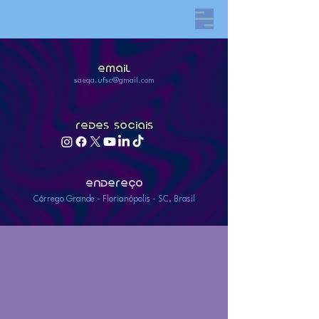
Email
saeqa.ufsc@gmail.com
Redes Sociais
EndereÇo
Córrego Grande - Florianópolis - SC, Brasil