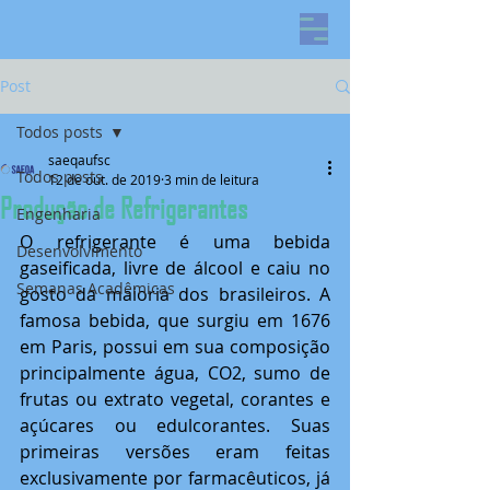
Post
Todos posts
saeqaufsc
Todos posts
12 de out. de 2019
3 min de leitura
Produção de Refrigerantes
Engenharia
O refrigerante é uma bebida 
Desenvolvimento
gaseificada, livre de álcool e caiu no 
Semanas Acadêmicas
gosto da maioria dos brasileiros. A 
famosa bebida, que surgiu em 1676 
em Paris, possui em sua composição 
principalmente água, CO2, sumo de 
frutas ou extrato vegetal, corantes e 
açúcares ou edulcorantes. Suas 
primeiras versões eram feitas 
exclusivamente por farmacêuticos, já 