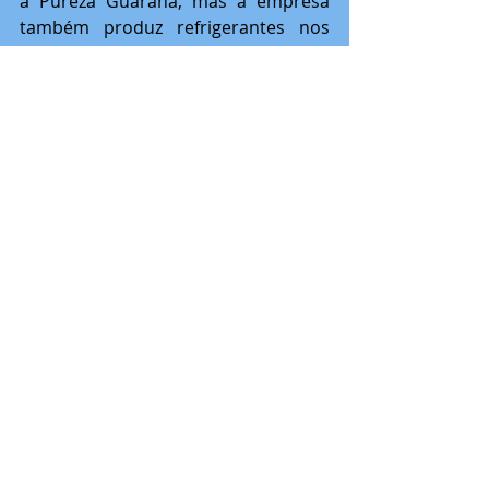
a Pureza Guaraná, mas a empresa 
também produz refrigerantes nos 
sabores de laranja, limão, abacaxi e 
morango. 
Este ano, a Pureza estará presente 
novamente como parceira da SAEQA!
Quer saber mais sobre refrigerantes 
de qualidade? Acesse o site da 
Pureza Refrigerantes para mais 
informações sobre a empresa e seus 
produtos: 
https://refrigerantespureza.com.br/